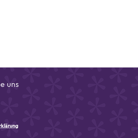
ie uns
rklärung